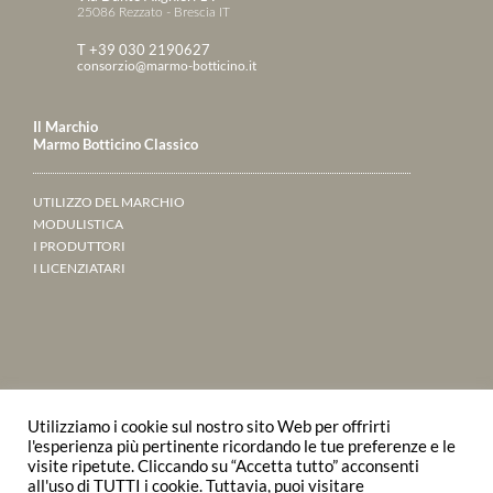
25086 Rezzato - Brescia IT
T +39 030 2190627
consorzio@marmo-botticino.it
Il Marchio
Marmo Botticino Classico
UTILIZZO DEL MARCHIO
MODULISTICA
I PRODUTTORI
I LICENZIATARI
ANNUARIO 2023
Utilizziamo i cookie sul nostro sito Web per offrirti
SFOGLIALO ONLINE
l'esperienza più pertinente ricordando le tue preferenze e le
visite ripetute. Cliccando su “Accetta tutto” acconsenti
all'uso di TUTTI i cookie. Tuttavia, puoi visitare