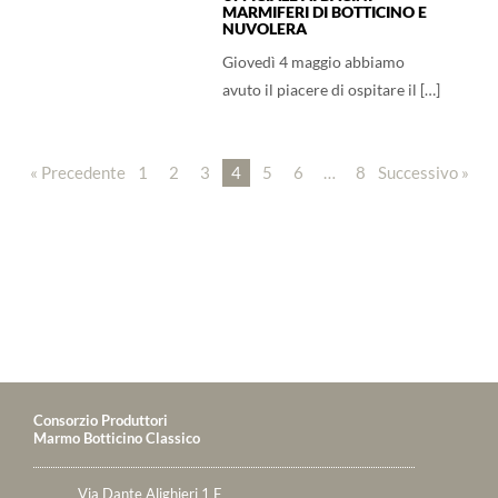
MARMIFERI DI BOTTICINO E
NUVOLERA
Giovedì 4 maggio abbiamo
avuto il piacere di ospitare il […]
« Precedente
1
2
3
4
5
6
…
8
Successivo »
Consorzio Produttori
Marmo Botticino Classico
Via Dante Alighieri 1 F