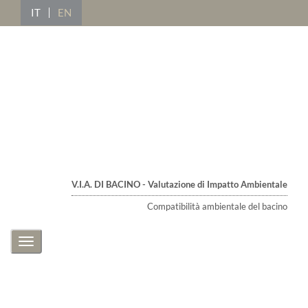
IT
EN
V.I.A. DI BACINO - Valutazione di Impatto Ambientale
Compatibilità ambientale del bacino
Toggle
navigation