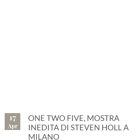
News
Eventi, fiere, manifestazioni.
Il marmo è protagonista
17
ONE TWO FIVE, MOSTRA
Apr
INEDITA DI STEVEN HOLL A
MILANO