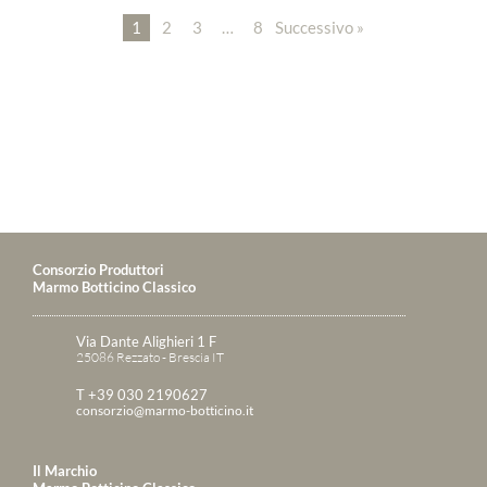
1
2
3
…
8
Successivo »
Consorzio Produttori
Marmo Botticino Classico
Via Dante Alighieri 1 F
25086 Rezzato - Brescia IT
T +39 030 2190627
consorzio@marmo-botticino.it
Il Marchio