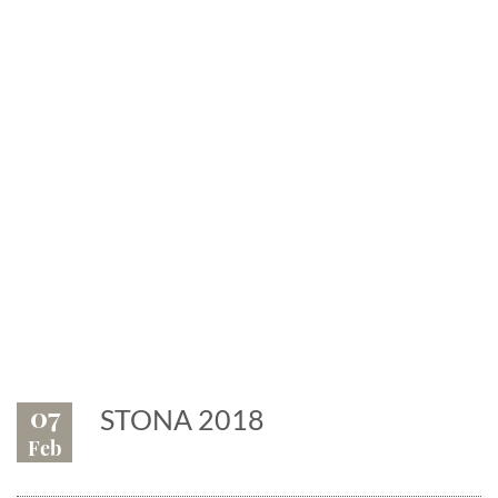
News
Eventi, fiere, manifestazioni.
Il marmo è protagonista
07
STONA 2018
Feb