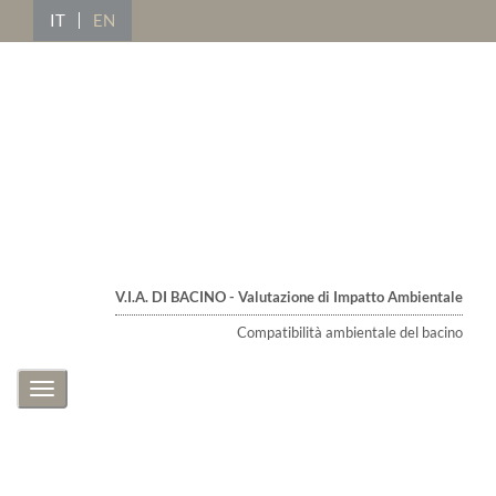
IT
EN
V.I.A. DI BACINO - Valutazione di Impatto Ambientale
Compatibilità ambientale del bacino
Toggle
navigation