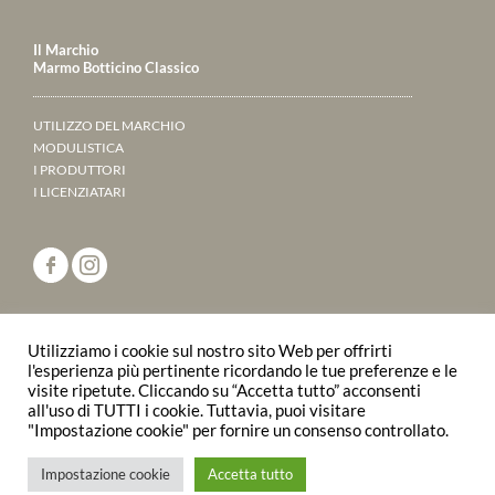
Il Marchio
Marmo Botticino Classico
UTILIZZO DEL MARCHIO
MODULISTICA
I PRODUTTORI
I LICENZIATARI
ANNUARIO 2023
Utilizziamo i cookie sul nostro sito Web per offrirti
SFOGLIALO ONLINE
l'esperienza più pertinente ricordando le tue preferenze e le
visite ripetute. Cliccando su “Accetta tutto” acconsenti
all'uso di TUTTI i cookie. Tuttavia, puoi visitare
© 2015 Consorzio Produttori Marmo Botticino
"Impostazione cookie" per fornire un consenso controllato.
Classico | P.IVA/C.F.02910590179
Impostazione cookie
Accetta tutto
Privacy Policy
Mappa del sito
Powered by
Apis Tenet