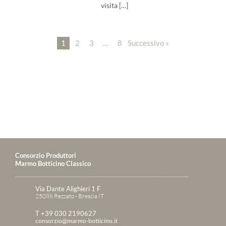
visita […]
1
2
3
…
8
Successivo »
Consorzio Produttori
Marmo Botticino Classico
Via Dante Alighieri 1 F
25086 Rezzato - Brescia IT
T +39 030 2190627
consorzio@marmo-botticino.it