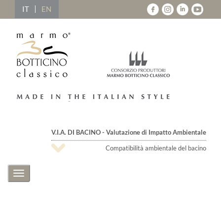
IT
EN
V.I.A. DI BACINO - Valutazione di Impatto Ambientale
Compatibilità ambientale del bacino
Toggle
navigation