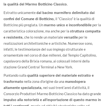
la qualità del Marmo Botticino Classico.
Estratto unicamente
dal bacino marmifero delimitato dai
il “Classico” è la qualità di
confini del Comune di Botticino,
Botticino più pregiata. Un
per la
marmo unico e inconfondibile
caratteristica colorazione, ma anche per la
struttura compatta
che lo rende un materiale
per le
e resistente,
versatile
realizzazioni architettoniche e artistiche. Numerose sono,
infatti, le testimonianze del suo impiego strutturale e
ornamentale nel corso di due millenni, dal Tempio Capitolino,
capolavoro della Brixia romana, ai colossali interni della
stazione Grand Central Terminal a New York.
Puntando sulla
qualità superiore del materiale estratto e
nella zona d’origine da una
trasformato
manodopera
nei suoi trent’anni d’attività, il
altamente specializzata,
Consorzio Produttori Marmo Botticino Classico ha dato grande
impulso alla notorietà e all’esportazione di questo marmo in
grazie ad attività strategiche volte ad