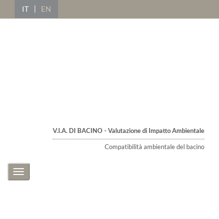
IT
EN
V.I.A. DI BACINO - Valutazione di Impatto Ambientale
Compatibilità ambientale del bacino
Toggle
navigation