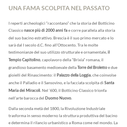
UNA FAMA SCOLPITA NEL PASSATO
I reperti archeologici “raccontano” che la storia del Botticino
Classico
e corre parallela alla storia
nasce più di 2000 anni fa
del suo bacino estrattivo. Brescia è il suo primo mercato e lo
sarà dal I secolo d.C. fino all’Ottocento. Tra le molte
testimonianze del suo utilizzo strutturale e ornamentale,
il
, capolavoro della “Brixia” romana, il
Tempio Capitolino
grandioso basamento medioevale della
e due
Torre del Broletto
gioielli del Rinascimento: il
, che coinvolse
Palazzo della Loggia
anche il Palladio e il Sansovino, e la facciata scolpita di
Santa
. Nel ‘600, il Botticino Classico trionfa
Maria dei Miracoli
nell’arte barocca del
.
Duomo Nuovo
Dalla seconda metà del 1800, la Rivoluzione Industriale
trasforma in senso moderno la struttura produttiva del bacino
e determina il rilancio urbanistico a Roma come nel mondo. La