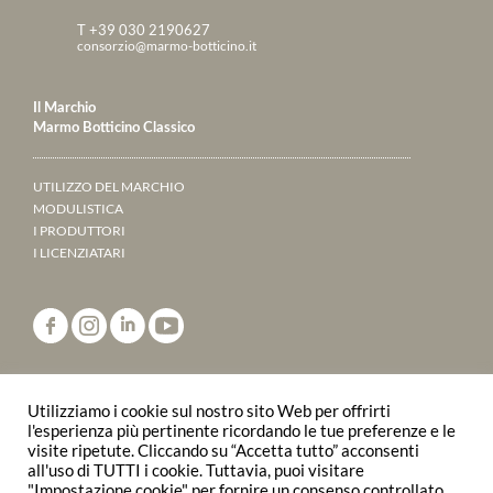
T +39 030 2190627
consorzio@marmo-botticino.it
Il Marchio
Marmo Botticino Classico
UTILIZZO DEL MARCHIO
MODULISTICA
I PRODUTTORI
I LICENZIATARI
ANNUARIO 2023
Utilizziamo i cookie sul nostro sito Web per offrirti
SFOGLIALO ONLINE
l'esperienza più pertinente ricordando le tue preferenze e le
visite ripetute. Cliccando su “Accetta tutto” acconsenti
all'uso di TUTTI i cookie. Tuttavia, puoi visitare
© 2015 Consorzio Produttori Marmo Botticino
"Impostazione cookie" per fornire un consenso controllato.