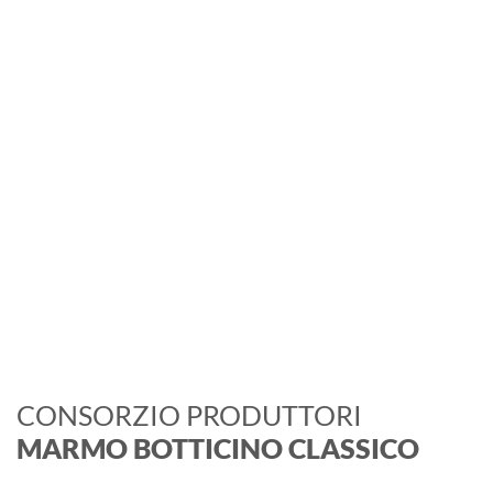
Il Consorzio
Una cultura d'impresa
all'avanguardia: qualità e
sviluppo
CONSORZIO PRODUTTORI
MARMO BOTTICINO CLASSICO