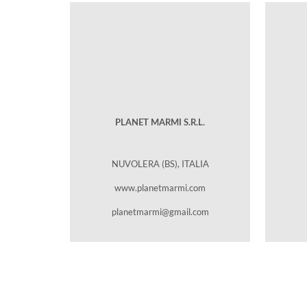
PLANET MARMI S.R.L.
NUVOLERA (BS), ITALIA
www.planetmarmi.com
planetmarmi@gmail.com