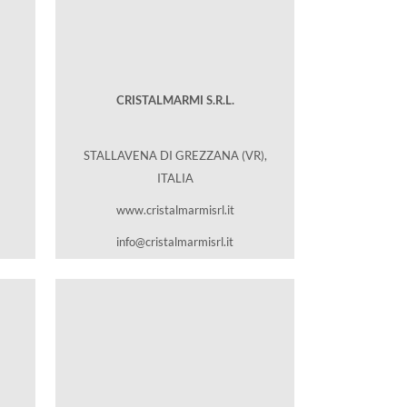
CRISTALMARMI S.R.L.
STALLAVENA DI GREZZANA (VR),
ITALIA
www.cristalmarmisrl.it
info@cristalmarmisrl.it