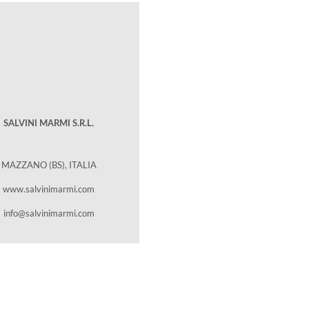
SALVINI MARMI S.R.L.
MAZZANO (BS), ITALIA
www.salvinimarmi.com
info@salvinimarmi.com