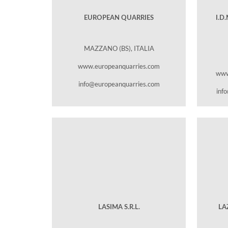
EUROPEAN QUARRIES
I.D
MAZZANO (BS), ITALIA
www.europeanquarries.com
www
info@europeanquarries.com
inf
LASIMA S.R.L.
LAZ