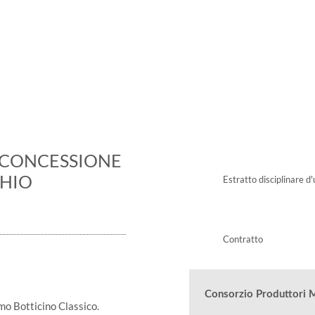
ranzia di qualità, nel mo
: CONCESSIONE
CHIO
Estratto disciplinare d
Contratto
Consorzio Produttori 
mo Botticino Classico.