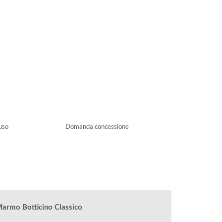
ndo
'uso
Domanda concessione
Marmo Botticino Classico