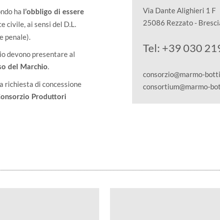
Via Dante Alighieri 1 F
mondo ha
l’obbligo di essere
25086 Rezzato - Brescia
e civile, ai sensi del D.L.
e penale).
Tel: +39 030 2
io devono presentare al
.
uso del Marchio
consorzio@marmo-bottic
la richiesta di concessione
consortium@marmo-bott
Consorzio Produttori