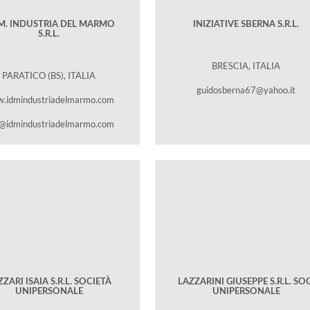
.M. INDUSTRIA DEL MARMO
INIZIATIVE SBERNA S.R.L.
S.R.L.
BRESCIA, ITALIA
PARATICO (BS), ITALIA
guidosberna67@yahoo.it
.idmindustriadelmarmo.com
o@idmindustriadelmarmo.com
ZARI ISAIA S.R.L. SOCIETÀ
LAZZARINI GIUSEPPE S.R.L. SOC
UNIPERSONALE
UNIPERSONALE