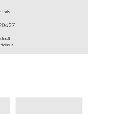
 Italy
190627
ino.it
icino.it