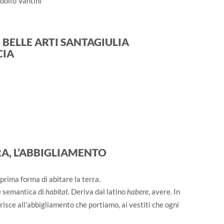
dolfo Vantini
BELLE ARTI SANTAGIULIA
CIA
URA, L’ABBIGLIAMENTO
a prima forma di abitare la terra.
e semantica di
. Deriva dal latino
, avere. In
habitat
habere
isce all’abbigliamento che portiamo, ai vestiti che ogni