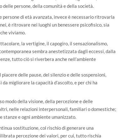
o delle persone, della comunità e della società.
e persone di età avanzata, invece è necessario ritrovarla
ei, è ritrovare nei luoghi un benessere psicofisico, sia
i che viviamo.
tacolare, la vertigine, il capogiro, il sensazionalismo,
à contemporanea sembra anestetizzata dagli eccessi, dalla
enze, tutto ciò si riverbera anche nell’ambiente
l piacere delle pause, del silenzio e delle sospensioni,
da migliorare la capacità d’ascolto, e per chi ha
sso modo della visione, della percezione e delle
tri, nelle relazioni interpersonali, familiari o domestiche;
e, le stanze e ogni ambiente umanizzato.
tinua sostituzione, col rischio di generare una
librata percezione dei valori, per cui, tutto rischia