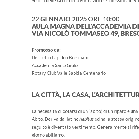
Scuola delle Arti e della Formazione Professionale Ro
22 GENNAIO 2025 ORE 10:00
AULA MAGNA DELL’ACCADEMIA DI 
VIA NICOLÒ TOMMASEO 49, BRES
Promosso da:
Distretto Lapideo Bresciano
Accademia SantaGiulia
Rotary Club Valle Sabbia Centenario
LA CITTÀ, LA CASA, L’ARCHITETT
La necessità di dotarsi di un “abito”, di un riparo è un
Abito. Deriva dal latino
ed ha la stessa origin
habitus
seguito è diventato vestimento. Generalmente si rifer
giorno abitiamo.