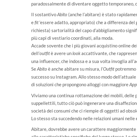
paradossalmente di diventare oggetto temporaneo, di 
Il sostantivo
(anche l’abitare) è stato rapidamen
Abito
e
‘essere adatto, appropriato) che a differenza del 
fit
richiesta) sartorialità del capo d’abbigliamento sig
più capi di vestiario coordinati, alla moda.
Accade sovente che i più giovani acquistino online de
dell’
è avere un
accattivante, che rappresent
outfit
look
una influencer, che indossa e a sua volta invoglia all’a
Se
è anche abitare su misura, l’
potremmo a
Abito
Outfit
successo su Instagram. Allo stesso modo dell’attuale 
di soluzioni che propongono alloggi con maggiore
App
Viviamo una continua rottamazione dei mobili, delle p
suppellettili, tutto ciò può ingenerare una disaffezio
società dei consumi che ci riempie di oggetti ad ob
Lo stesso sta succedendo nelle relazioni umani nelle 
Abitare, dovrebbe avere un carattere maggiormente p
alle caratteristiche specifiche del luogo stesso. Le ri