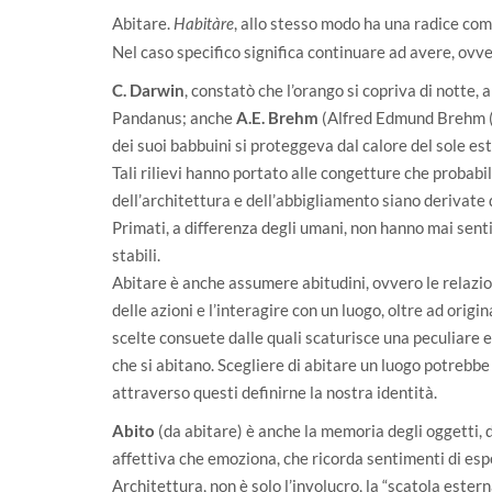
Abitare.
, allo stesso modo ha una radice com
Habitàre
Nel caso specifico significa continuare ad avere, ovve
C. Darwin
, constatò che l’orango si copriva di notte, 
Pandanus; anche
A.E. Brehm
(Alfred Edmund Brehm (1
dei suoi babbuini si proteggeva dal calore del sole es
Tali rilievi hanno portato alle congetture che probabil
dell’architettura e dell’abbigliamento siano derivate d
Primati, a differenza degli umani, non hanno mai sentit
stabili.
Abitare è anche assumere abitudini, ovvero le relazion
delle azioni e l’interagire con un luogo, oltre ad origi
scelte consuete dalle quali scaturisce una peculiare e
che si abitano. Scegliere di abitare un luogo potrebbe
attraverso questi definirne la nostra identità.
Abito
(da abitare) è anche la memoria degli oggetti, 
affettiva che emoziona, che ricorda sentimenti di esp
Architettura, non è solo l’involucro, la “scatola estern