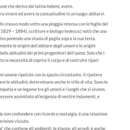
une che deriva dal latino
, avere.
habere
ro vivere ed avere la consuetudine in un luogo: abitarvi.
allo stesso modo sotto una pioggia intensa con le foglie del
829 – 1884), scrittore e biologo tedesco.) notò che uno
tivo ponendo una stuoia di paglia sopra la sua testa.
mente le origini dell’abitare degli umani e le origini
alle abitudini dei primi progenitori dell’uomo. Solo che i
o la necessità di coprire il corpo e di costruire ripari
i umane ripetute con lo spazio circostante. Il ripetere
nare le abitudini, determinano anche lo stile di vita. Sono le
mpatia e un legame tra gli umani e i luoghi che si vivono,
 essere assimilato all’esigenza di vestire indumenti, e
da non confondere con ricordo o nostalgia, è una relazione
erienze vissute.
a” che contiene gli ambienti, le stanze, gli arredi, è anche