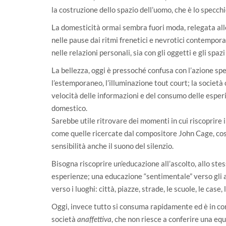
la costruzione dello spazio dell’uomo, che è lo specchi
La domesticità ormai sembra fuori moda, relegata all
nelle pause dai ritmi frenetici e nevrotici contemporan
nelle relazioni personali, sia con gli oggetti e gli spaz
La bellezza, oggi è pressoché confusa con l’azione spet
l’estemporaneo, l’illuminazione tout court; la societ
velocità delle informazioni e del consumo delle esperi
domestico.
Sarebbe utile ritrovare dei momenti in cui riscoprire i
come quelle ricercate dal compositore John Cage, così 
sensibilità anche il suono del silenzio.
Bisogna riscoprire un’educazione all’ascolto, allo ste
esperienze; una educazione “sentimentale” verso gli al
verso i luoghi: città, piazze, strade, le scuole, le cas
Oggi, invece tutto si consuma rapidamente ed è in con
società
, che non riesce a conferire una equi
anaffettiva