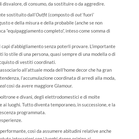
disvalore, di consumo, da sostituire o da aggredire.
te sostituito dall’
(composto di
‘fuori’
Outfit
out
gusto e della misura e della probabile (anche se non
nifica “equipaggiamento completo”, inteso come somma di
i capi d’abbigliamento senza poterli provare. L’importante
i lo stile di una persona, quasi sempre di una modella o di
cquisto di vestiti coordinati.
ssociarlo all’attuale moda dell’home decor che ha gran
tendenza, l’accumulazione coordinata di arredi alla moda,
così da avere maggiore Glamour.
eal
oltrone e divani, degli elettrodomestici e di molte
ne ai luoghi. Tutto diventa temporaneo, in successione, e la
solescenza programmata.
esperienze.
erformante, così da assumere abitudini relative anche
petute interazioni con i luoghi danno origine ai