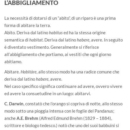
L’ABBIGLIAMENTO
La necessità di dotarsi di un “abito”, di un riparo è una prima
forma di abitare la terra.
Abito. Deriva dal latino
habitus
ed ha la stessa origine
semantica di
habitat
. Deriva dal latino
habere
, avere. In seguito
è diventato vestimento. Generalmente si riferisce
all’abbigliamento che portiamo, ai vestiti che ogni giorno
abitiamo.
Abitare.
Habitàre
, allo stesso modo ha una radice comune che
deriva dal latino
habere
, avere.
Nel caso specifico significa continuare ad avere, ovvero vivere
ed avere la consuetudine in un luogo: abitarvi.
C. Darwin
, constatò che l’orango si copriva di notte, allo stesso
modo sotto una pioggia intensa con le foglie del Pandanus;
anche
A.E. Brehm
(Alfred Edmund Brehm (1829 – 1884),
scrittore e biologo tedesco.) notò che uno dei suoi babbuini si