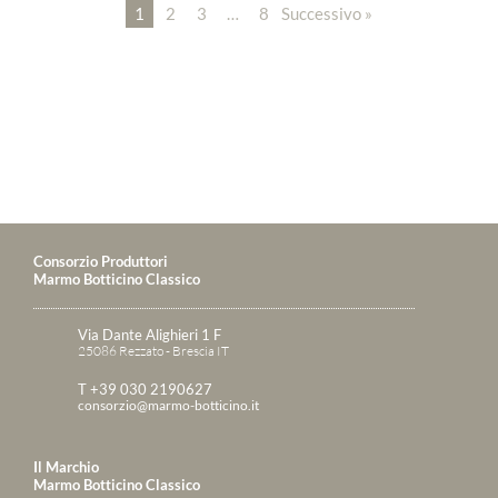
1
2
3
…
8
Successivo »
Consorzio Produttori
Marmo Botticino Classico
Via Dante Alighieri 1 F
25086 Rezzato - Brescia IT
T +39 030 2190627
consorzio@marmo-botticino.it
Il Marchio
Marmo Botticino Classico