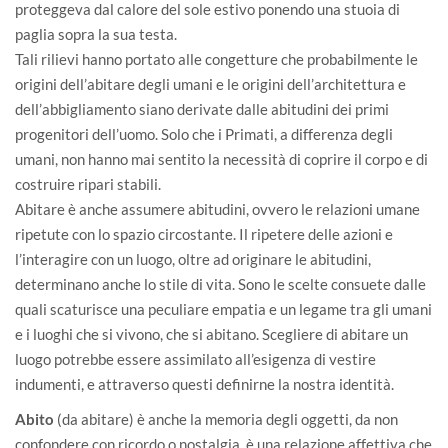
proteggeva dal calore del sole estivo ponendo una stuoia di
paglia sopra la sua testa.
Tali rilievi hanno portato alle congetture che probabilmente le
origini dell’abitare degli umani e le origini dell’architettura e
dell’abbigliamento siano derivate dalle abitudini dei primi
progenitori dell’uomo. Solo che i Primati, a differenza degli
umani, non hanno mai sentito la necessità di coprire il corpo e di
costruire ripari stabili.
Abitare è anche assumere abitudini, ovvero le relazioni umane
ripetute con lo spazio circostante. Il ripetere delle azioni e
l’interagire con un luogo, oltre ad originare le abitudini,
determinano anche lo stile di vita. Sono le scelte consuete dalle
quali scaturisce una peculiare empatia e un legame tra gli umani
e i luoghi che si vivono, che si abitano. Scegliere di abitare un
luogo potrebbe essere assimilato all’esigenza di vestire
indumenti, e attraverso questi definirne la nostra identità.
Abito
(da abitare) è anche la memoria degli oggetti, da non
confondere con ricordo o nostalgia, è una relazione affettiva che