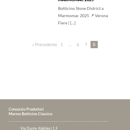
Botticino Stone District a
Marmomac 2025 📍 Verona
Fiere | […]
« Precedente
1
…
6
7
8
Consorzio Produttori
Marmo Botticino Classico
Via Dante Alighieri 1 F