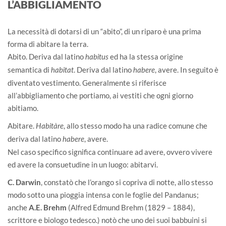
L’ABBIGLIAMENTO
La necessità di dotarsi di un “abito”, di un riparo è una prima
forma di abitare la terra.
Abito. Deriva dal latino
ed ha la stessa origine
habitus
semantica di
. Deriva dal latino
, avere. In seguito è
habitat
habere
diventato vestimento. Generalmente si riferisce
all’abbigliamento che portiamo, ai vestiti che ogni giorno
abitiamo.
Abitare.
, allo stesso modo ha una radice comune che
Habitàre
deriva dal latino
, avere.
habere
Nel caso specifico significa continuare ad avere, ovvero vivere
ed avere la consuetudine in un luogo: abitarvi.
C. Darwin
, constatò che l’orango si copriva di notte, allo stesso
modo sotto una pioggia intensa con le foglie del Pandanus;
anche
A.E. Brehm
(Alfred Edmund Brehm (1829 – 1884),
scrittore e biologo tedesco.) notò che uno dei suoi babbuini si