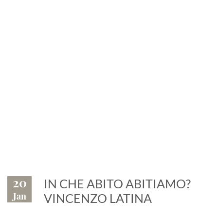
News
Eventi, fiere, manifestazioni.
Il marmo è protagonista
20
IN CHE ABITO ABITIAMO?
Jan
VINCENZO LATINA