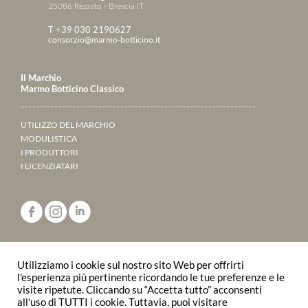
25086 Rezzato - Brescia IT
T +39 030 2190627
consorzio@marmo-botticino.it
Il Marchio
Marmo Botticino Classico
UTILIZZO DEL MARCHIO
MODULISTICA
I PRODUTTORI
I LICENZIATARI
ANNUARIO 2023
Utilizziamo i cookie sul nostro sito Web per offrirti
SFOGLIALO ONLINE
l'esperienza più pertinente ricordando le tue preferenze e le
visite ripetute. Cliccando su “Accetta tutto” acconsenti
all'uso di TUTTI i cookie. Tuttavia, puoi visitare