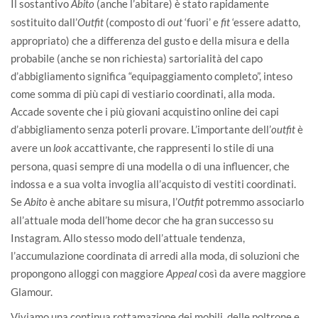
Il sostantivo
(anche l’abitare) è stato rapidamente
Abito
sostituito dall’
(composto di
‘fuori’ e
‘essere adatto,
Outfit
out
fit
appropriato) che a differenza del gusto e della misura e della
probabile (anche se non richiesta) sartorialità del capo
d’abbigliamento significa “equipaggiamento completo”, inteso
come somma di più capi di vestiario coordinati, alla moda.
Accade sovente che i più giovani acquistino online dei capi
d’abbigliamento senza poterli provare. L’importante dell’
è
outfit
avere un
accattivante, che rappresenti lo stile di una
look
persona, quasi sempre di una modella o di una influencer, che
indossa e a sua volta invoglia all’acquisto di vestiti coordinati.
Se
è anche abitare su misura, l’
potremmo associarlo
Abito
Outfit
all’attuale moda dell’home decor che ha gran successo su
Instagram. Allo stesso modo dell’attuale tendenza,
l’accumulazione coordinata di arredi alla moda, di soluzioni che
propongono alloggi con maggiore
così da avere maggiore
Appeal
Glamour.
Viviamo una continua rottamazione dei mobili, delle poltrone e