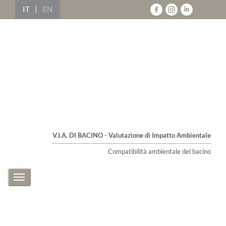
IT
EN
V.I.A. DI BACINO - Valutazione di Impatto Ambientale
Compatibilità ambientale del bacino
Toggle
navigation