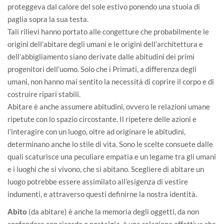
proteggeva dal calore del sole estivo ponendo una stuoia di
paglia sopra la sua testa.
Tali rilievi hanno portato alle congetture che probabilmente le
origini dell’abitare degli umani e le origini dell’architettura e
dell’abbigliamento siano derivate dalle abitudini dei primi
progenitori dell’uomo. Solo che i Primati, a differenza degli
umani, non hanno mai sentito la necessità di coprire il corpo e di
costruire ripari stabili.
Abitare è anche assumere abitudini, ovvero le relazioni umane
ripetute con lo spazio circostante. Il ripetere delle azioni e
l’interagire con un luogo, oltre ad originare le abitudini,
determinano anche lo stile di vita. Sono le scelte consuete dalle
quali scaturisce una peculiare empatia e un legame tra gli umani
e i luoghi che si vivono, che si abitano. Scegliere di abitare un
luogo potrebbe essere assimilato all’esigenza di vestire
indumenti, e attraverso questi definirne la nostra identità.
Abito
(da abitare) è anche la memoria degli oggetti, da non
confondere con ricordo o nostalgia, è una relazione affettiva che