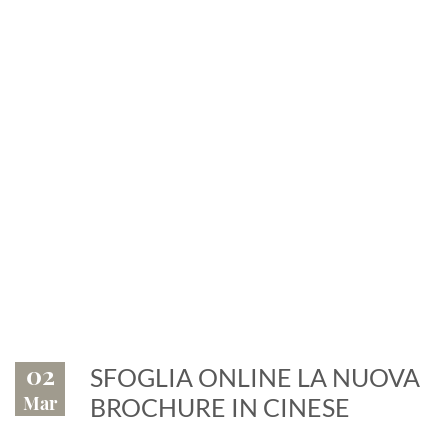
News
Eventi, fiere, manifestazioni.
Il marmo è protagonista
02
SFOGLIA ONLINE LA NUOVA
Mar
BROCHURE IN CINESE