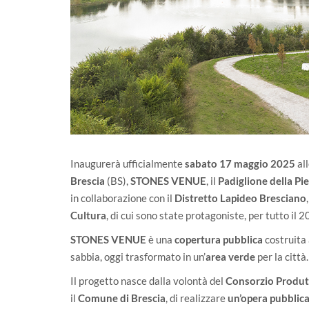
Inaugurerà ufficialmente
sabato 17 maggio 2025
al
Brescia
(BS),
STONES
VENUE
, il
Padiglione della Pi
in collaborazione con il
Distretto Lapideo Bresciano
Cultura
, di cui sono state protagoniste, per tutto il 
STONES VENUE
è una
copertura pubblica
costruita 
sabbia, oggi trasformato in un’
area verde
per la città.
Il progetto nasce dalla volontà del
Consorzio Produt
il
Comune di Brescia
, di realizzare
un’opera pubblica 