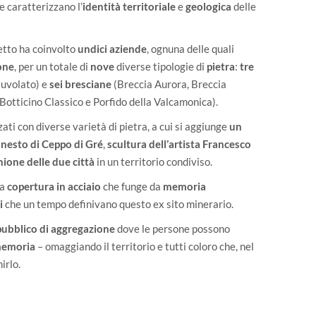
e caratterizzano l’
identità territoriale
e
geologica
delle
getto ha coinvolto
undici aziende
, ognuna delle quali
one
, per un totale di
nove
diverse tipologie di
pietra
:
tre
Nuvolato) e
sei bresciane
(Breccia Aurora, Breccia
otticino Classico e Porfido della Valcamonica).
zati con diverse varietà di pietra, a cui si aggiunge
un
nnesto di Ceppo di Gré
,
scultura dell’artista Francesco
nione delle due città
in un territorio condiviso.
na
copertura in acciaio
che funge da
memoria
li
che un tempo definivano questo ex sito minerario.
pubblico di aggregazione
dove le persone possono
memoria
– omaggiando il territorio e tutti coloro che, nel
irlo.