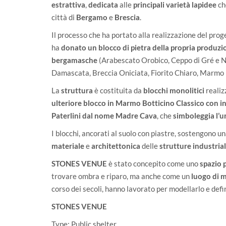
estrattiva
,
dedicata
alle
principali varietà lapidee
ch
città di
Bergamo
e
Brescia
.
Il processo che ha portato alla realizzazione del pro
ha
donato un blocco di pietra della propria produzi
bergamasche
(Arabescato Orobico, Ceppo di Gré e 
Damascata, Breccia Oniciata, Fiorito Chiaro, Marmo B
La
struttura
è costituita da
blocchi monolitici
realiz
ulteriore blocco in Marmo Botticino Classico con i
Paterlini dal nome
Madre Cava
, che
simboleggia l’u
I blocchi, ancorati al suolo con piastre, sostengono u
materiale
e
architettonica
delle
strutture industria
STONES VENUE
è stato concepito come uno
spazio 
trovare ombra e riparo, ma anche come un
luogo di 
corso dei secoli, hanno lavorato per modellarlo e defin
STONES VENUE
Type: Public shelter