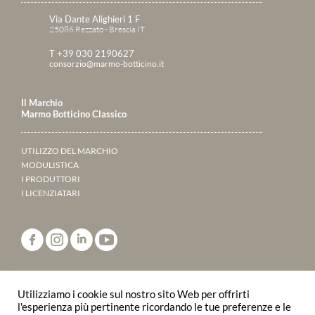
Via Dante Alighieri 1 F
25086 Rezzato - Brescia IT
T +39 030 2190627
consorzio@marmo-botticino.it
Il Marchio
Marmo Botticino Classico
UTILIZZO DEL MARCHIO
MODULISTICA
I PRODUTTORI
I LICENZIATARI
ANNUARIO 2023
Utilizziamo i cookie sul nostro sito Web per offrirti
SFOGLIALO ONLINE
l'esperienza più pertinente ricordando le tue preferenze e le