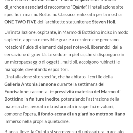
di_archon associati
ci raccontano “
Quinta
“, l’installazione site
specific in marmo Botticino Classico realizzata per la mostra
ONE TWO FIVE
dell’architetto statunitense
Steven Holl
.
Un’installazione, ospitante, in Marmo di Botticino inciso in modo
sapiente, appesa e movibile grazie a cerniere che generano
rotazioni fluide di elementi dai pesi notevoli, liberandoli dalla
sensazione di gravità. Le sedute in pietra, che si dispongono in
un micropaesaggio di oggetti, multipli, accolgono rubinetti e
manopole, diventando espositori.
L’installazione site specific, che ha abitato il cortile della
Galleria Antonia Jannone
durante la settimana del
Fuorisalone
, racconta
l’espressività materica del Marmo di
Botticino in finiture inedite,
potenziando l’astrazione della
materia che, lavorata e trasformata in superfici e volumi,
compone l’opera,
il fondo-scena di un giardino metropolitano
immerso nella propria quietudine.
Bianca, lieve, la Quinta si sorregge su di un’ossatura in acciaio,