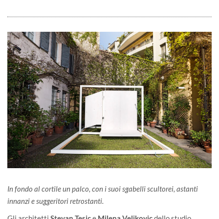
In fondo al cortile un palco, con i suoi sgabelli scultorei, astanti
innanzi e suggeritori retrostanti.
Gli architetti
Stevan Tesic
e
Milena Veljkovic
dello studio