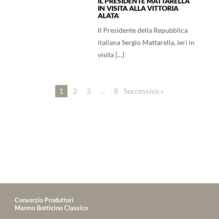
IL PRESIDENTE MATTARELLA
IN VISITA ALLA VITTORIA
ALATA
Il Presidente della Repubblica
italiana Sergio Mattarella, ieri in
visita […]
1
2
3
…
8
Successivo »
Consorzio Produttori
Marmo Botticino Classico