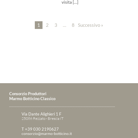
visita […]
1
2
3
…
8
Successivo »
Consorzio Produttori
Marmo Botticino Classico
Via Dante Alighieri 1 F
25086 Rezzato - Brescia IT
T +39 030 2190627
consorzio@marmo-botticino.it