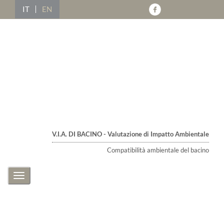
IT
EN
V.I.A. DI BACINO - Valutazione di Impatto Ambientale
Compatibilità ambientale del bacino
Toggle
navigation