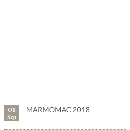
News
Eventi, fiere, manifestazioni.
Il marmo è protagonista
01
MARMOMAC 2018
Sep