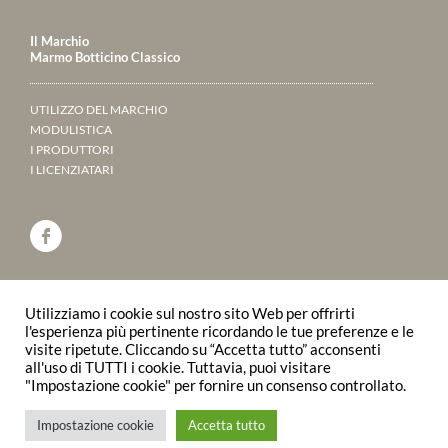
Il Marchio
Marmo Botticino Classico
UTILIZZO DEL MARCHIO
MODULISTICA
I PRODUTTORI
I LICENZIATARI
ANNUARIO 2023
Utilizziamo i cookie sul nostro sito Web per offrirti
SFOGLIALO ONLINE
l'esperienza più pertinente ricordando le tue preferenze e le
visite ripetute. Cliccando su “Accetta tutto” acconsenti
all'uso di TUTTI i cookie. Tuttavia, puoi visitare
© 2015 Consorzio Produttori Marmo Botticino
"Impostazione cookie" per fornire un consenso controllato.
Classico | P.IVA/C.F.02910590179
Impostazione cookie
Accetta tutto
Privacy Policy
Mappa del sito
Powered by
Apis Tenet