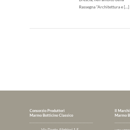
Rassegna “Architettura e […]
Consorzio Produttori
Il Marchi
Marmo Botticino Classico
Marmo Bo
Via Dante Alighieri 1 F