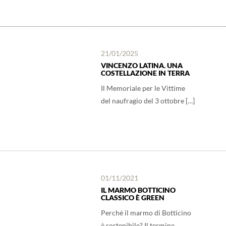
21/01/2025
VINCENZO LATINA. UNA
COSTELLAZIONE IN TERRA
Il Memoriale per le Vittime
del naufragio del 3 ottobre […]
01/11/2021
IL MARMO BOTTICINO
CLASSICO È GREEN
Perché il marmo di Botticino
è sostenibile? Il termine