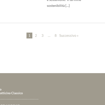
sostenibilità […]
1
2
3
…
8
Successivo »
o
tticino Classico