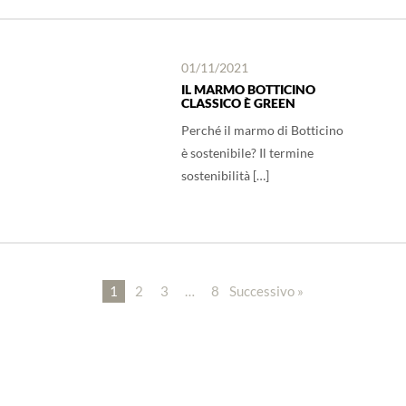
01/11/2021
IL MARMO BOTTICINO
CLASSICO È GREEN
Perché il marmo di Botticino
è sostenibile? Il termine
sostenibilità […]
1
2
3
…
8
Successivo »