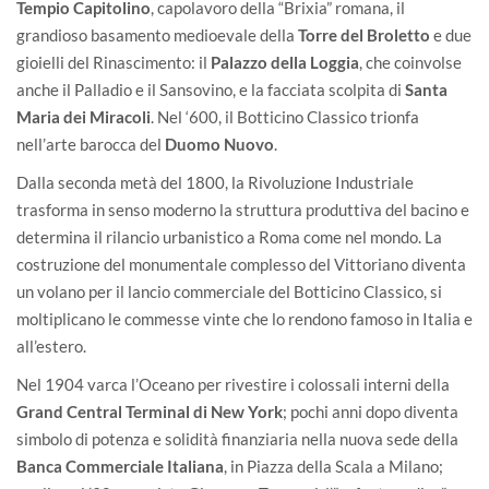
Tempio Capitolino
, capolavoro della “Brixia” romana, il
grandioso basamento medioevale della
Torre del Broletto
e due
gioielli del Rinascimento: il
Palazzo della Loggia
, che coinvolse
anche il Palladio e il Sansovino, e la facciata scolpita di
Santa
Maria dei Miracoli
. Nel ‘600, il Botticino Classico trionfa
nell’arte barocca del
Duomo Nuovo
.
Dalla seconda metà del 1800, la Rivoluzione Industriale
trasforma in senso moderno la struttura produttiva del bacino e
determina il rilancio urbanistico a Roma come nel mondo. La
costruzione del monumentale complesso del Vittoriano diventa
un volano per il lancio commerciale del Botticino Classico, si
moltiplicano le commesse vinte che lo rendono famoso in Italia e
all’estero.
Nel 1904 varca l’Oceano per rivestire i colossali interni della
Grand Central Terminal di New York
; pochi anni dopo diventa
simbolo di potenza e solidità finanziaria nella nuova sede della
Banca Commerciale Italiana
, in Piazza della Scala a Milano;