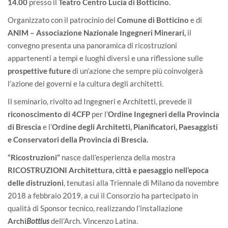
14.00
presso il
Teatro Centro Lucia di Botticino.
Organizzato con il patrocinio del
Comune di Botticino
e di
ANIM – Associazione Nazionale Ingegneri Minerari,
il
convegno presenta una panoramica di ricostruzioni
appartenenti a tempi e luoghi diversi e una riflessione sulle
prospettive future
di un’azione che sempre più coinvolgerà
l’azione dei governi e la cultura degli architetti.
Il seminario, rivolto ad Ingegneri e Architetti, prevede il
riconoscimento di 4CFP
per l’
Ordine Ingegneri della Provincia
di Brescia
e l’
Ordine degli Architetti, Pianificatori, Paesaggisti
e Conservatori della Provincia di Brescia.
“Ricostruzioni”
nasce dall’esperienza della mostra
RICOSTRUZIONI Architettura, città e paesaggio nell’epoca
delle distruzioni
, tenutasi alla Triennale di Milano da novembre
2018 a febbraio 2019, a cui il Consorzio ha partecipato in
qualità di Sponsor tecnico, realizzando l’installazione
Archi
Bottius
dell’Arch. Vincenzo Latina.