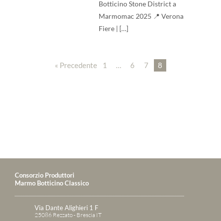
Botticino Stone District a
Marmomac 2025 📍 Verona
Fiere | […]
« Precedente
1
…
6
7
8
Consorzio Produttori
Marmo Botticino Classico
Via Dante Alighieri 1 F
25086 Rezzato - Brescia IT