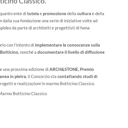
ticino Classico.
 quanto ente di
tutela
e
promozione
della
cultura
e della
dalla sua fondazione una serie di iniziative volte ad
pideo da parte di architetti e progettisti di fama
io con l’intento di
implementare le conoscenze sulla
 Botticino,
nonché a
documentare il livello di diffusione
re una prossima edizione di
ARCH&STONE, Premio
anea in pietra
, il Consorzio sta
contattando studi di
ogetti e realizzazioni in marmo Botticino Classico.
 Marmo Botticino Classico