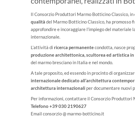
contemporanei, realizzati in Bot
Il Consorzio Produttori Marmo Botticino Classico, in
qualità
del Marmo Botticino Classico, ha promosso fin 
approfondire e incoraggiare l’impiego del materiale la
internazionale.
L’attività di
ricerca permanente
condotta, nasce propr
produzione architettonica, scultorea ed artistica in
del marmo bresciano in Italia e nel mondo.
A tale proposito, ed essendo in procinto di organizza
internazionale dedicato all’architettura contempor
architettura internazionali
per documentare nuovi pr
Per informazioni, contattare il Consorzio Produttori
Telefono +39 030 2190627
Email consorzio @ marmo-botticino.it