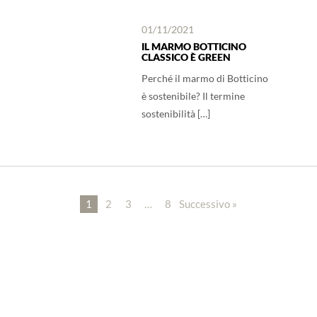
01/11/2021
IL MARMO BOTTICINO
CLASSICO È GREEN
Perché il marmo di Botticino
è sostenibile? Il termine
sostenibilità […]
1
2
3
…
8
Successivo »