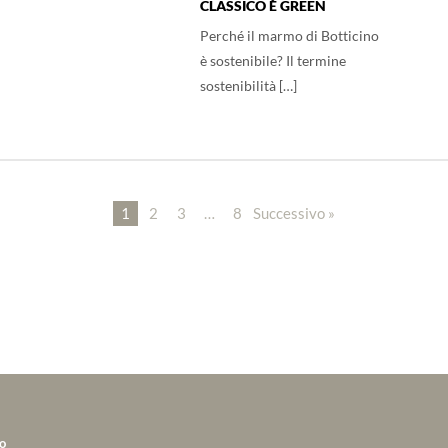
CLASSICO È GREEN
Perché il marmo di Botticino
è sostenibile? Il termine
sostenibilità […]
1
2
3
…
8
Successivo »
o