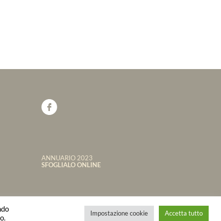
ANNUARIO 2023
SFOGLIALO ONLINE
ndo
Powered by
Apis Tenet
Impostazione cookie
Accetta tutto
o.