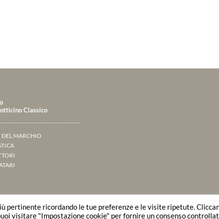
o
tticino Classico
O DEL MARCHIO
TICA
TTORI
IATARI
più pertinente ricordando le tue preferenze e le visite ripetute. Clicca
P.IVA/C.F.02910590179
Privacy Policy
Mappa del sito
 puoi visitare "Impostazione cookie" per fornire un consenso controllat