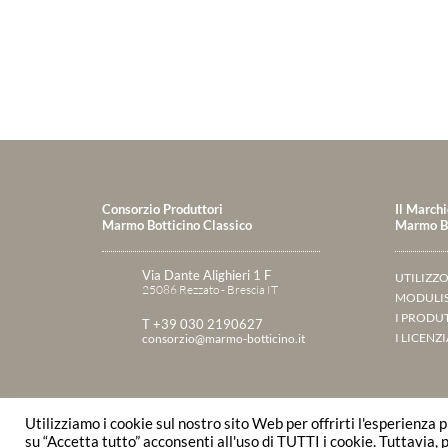
Consorzio Produttori
Il Marchi
Marmo Botticino Classico
Marmo Bo
Via Dante Alighieri 1 F
UTILIZZ
25086 Rezzato - Brescia IT
MODULIS
I PRODU
T +39 030 2190627
I LICENZ
consorzio@marmo-botticino.it
Utilizziamo i cookie sul nostro sito Web per offrirti l'esperienza 
© 2015 Consorzio Produttori Marmo Botticino Classico | 
su “Accetta tutto” acconsenti all'uso di TUTTI i cookie. Tuttavia,