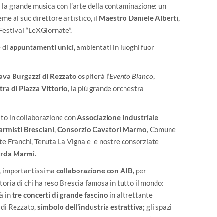
 la grande musica con l’arte della contaminazione: un
ieme al suo direttore artistico, il
Maestro Daniele Alberti
,
 Festival “LeXGiornate”.
e di
appuntamenti unici,
ambientati in luoghi fuori
ava Burgazzi di Rezzato
ospiterà l’
Evento Bianco
,
ra di Piazza Vittorio
, la più grande orchestra
ato in collaborazione con
Associazione Industriale
rmisti Bresciani
,
Consorzio Cavatori Marmo
, Comune
te Franchi, Tenuta La Vigna e le nostre consorziate
rda Marmi
.
a, importantissima
collaborazione con AIB,
per
toria di chi ha reso Brescia famosa in tutto il mondo:
rà in
tre concerti di grande fascino
in altrettante
di Rezzato,
simbolo dell’industria estrattiva;
gli spazi