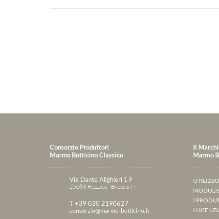
Consorzio Produttori
Il Marchi
Marmo Botticino Classico
Marmo Bo
Via Dante Alighieri 1 F
UTILIZZ
25086 Rezzato - Brescia IT
MODULIS
I PRODU
T +39 030 2190627
I LICENZ
consorzio@marmo-botticino.it