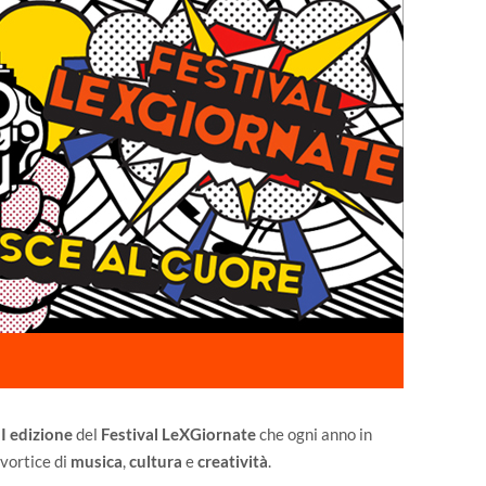
II edizione
del
Festival LeXGiornate
che ogni anno in
 vortice di
musica
,
cultura
e
creatività
.