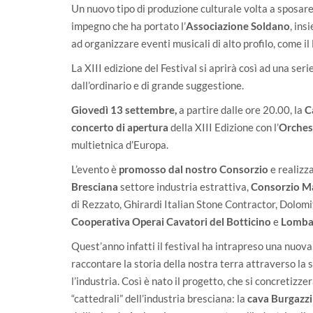
Un nuovo tipo di produzione culturale volta a sposare
impegno che ha portato l’
Associazione Soldano
, ins
ad organizzare eventi musicali di alto profilo, come il
La XIII edizione del Festival si aprirà così ad una seri
dall’ordinario e di grande suggestione.
Giovedì 13 settembre,
a partire dalle ore 20.00, la
C
concerto di apertura
della XIII Edizione con l’
Orchest
multietnica d’Europa.
L’evento è
promosso dal nostro Consorzio
e realizz
Bresciana
settore industria estrattiva,
Consorzio Ma
di Rezzato, Ghirardi Italian Stone Contractor, Dolomi
Cooperativa Operai Cavatori del Botticino
e
Lomba
Quest’anno infatti il festival ha intrapreso una nuov
raccontare la storia della nostra terra attraverso la s
l’industria. Così è nato il progetto, che si concretizze
“cattedrali” dell’industria bresciana: la
cava Burgazzi