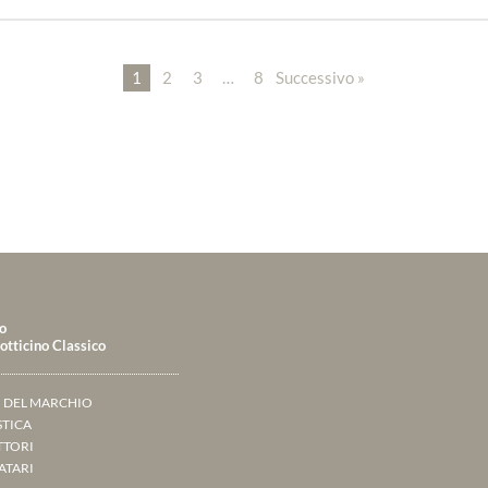
1
2
3
…
8
Successivo »
o
tticino Classico
O DEL MARCHIO
TICA
TTORI
IATARI