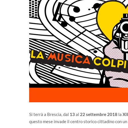
Si terrà a Brescia, dal
13
al
22 settembre 2018
la
XI
questo mese invade il centro storico cittadino con un