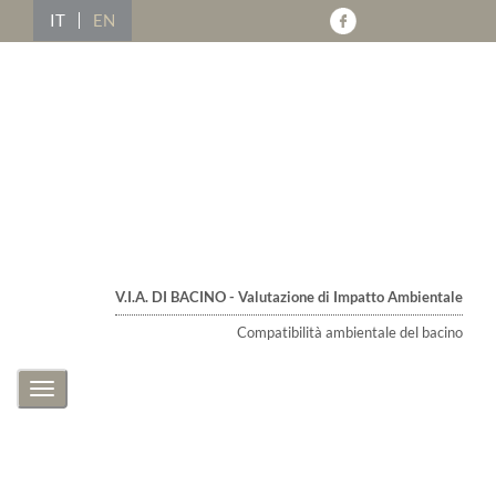
IT
EN
V.I.A. DI BACINO - Valutazione di Impatto Ambientale
Compatibilità ambientale del bacino
Toggle
navigation