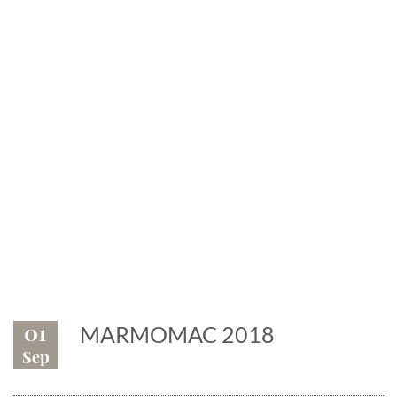
News
Eventi, fiere, manifestazioni.
Il marmo è protagonista
01
MARMOMAC 2018
Sep