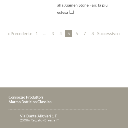
alla Xiamen Stone Fair, la più
estesa […]
« Precedente
1
…
3
4
5
6
7
8
Successivo »
Consorzio Produttori
Marmo Botticino Classico
Via Dante Alighieri 1 F
25086 Rezzato - Brescia IT