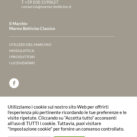
T +39 030 2190627
consorzio@marmo-botticino.it
Il Marchio
Marmo Botticino Classico
UTILIZZO DEL MARCHIO
MODULISTICA
I PRODUTTORI
I LICENZIATARI
ANNUARIO 2023
Utilizziamo i cookie sul nostro sito Web per offrirti
SFOGLIALO ONLINE
l'esperienza più pertinente ricordando le tue preferenze e le
visite ripetute. Cliccando su “Accetta tutto” acconsenti
all'uso di TUTTI i cookie. Tuttavia, puoi visitare
© 2015 Consorzio Produttori Marmo Botticino
"Impostazione cookie" per fornire un consenso controllato.
Classico | P.IVA/C.F.02910590179