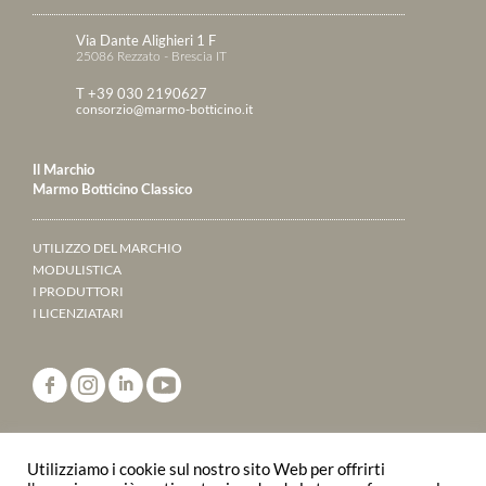
Via Dante Alighieri 1 F
25086 Rezzato - Brescia IT
T +39 030 2190627
consorzio@marmo-botticino.it
Il Marchio
Marmo Botticino Classico
UTILIZZO DEL MARCHIO
MODULISTICA
I PRODUTTORI
I LICENZIATARI
ANNUARIO 2023
Utilizziamo i cookie sul nostro sito Web per offrirti
SFOGLIALO ONLINE