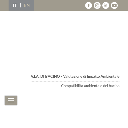
IT
EN
V.I.A. DI BACINO - Valutazione di Impatto Ambientale
Compatibilità ambientale del bacino
Toggle
navigation