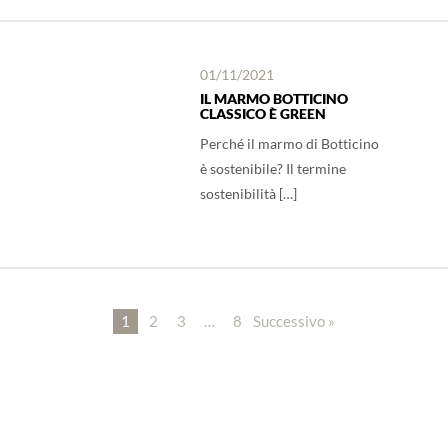
01/11/2021
IL MARMO BOTTICINO
CLASSICO È GREEN
Perché il marmo di Botticino
è sostenibile? Il termine
sostenibilità […]
1
2
3
…
8
Successivo »