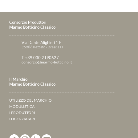
Consorzio Produttori
Marmo Botticino Classico
Via Dante Alighieri 1 F
25086 Rezzato - Brescia IT
T +39 030 2190627
consorzio@marmo-botticino.it
Il Marchio
Marmo Botticino Classico
UTILIZZO DEL MARCHIO
MODULISTICA
I PRODUTTORI
I LICENZIATARI