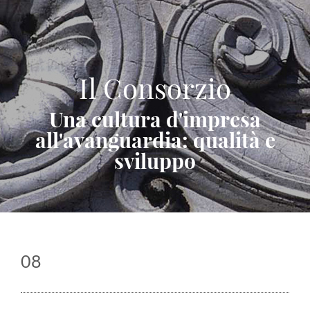
Il Consorzio
Una cultura d'impresa
all'avanguardia: qualità e
sviluppo
08